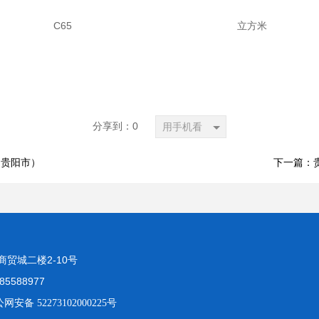
C65
立方米
分享到：
0
用手机看
（贵阳市）
下一篇：贵
贸城二楼2-10号
85588977
网安备 52273102000225号