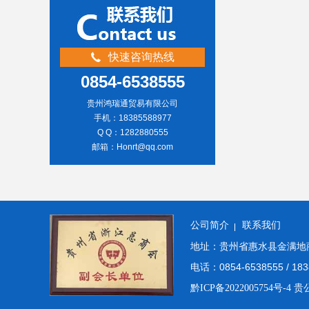
快速咨询热线
0854-6538555
贵州鸿瑞通贸易有限公司
手机：18385588977
Q Q：1282880555
邮箱：Honrt@qq.com
公司简介
联系我们
地址：贵州省惠水县金满地商
电话：0854-6538555 / 183
黔ICP备2022005754号-4
贵公