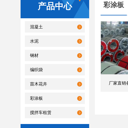
彩涂板
产品中心
混凝土
水泥
钢材
编织袋
厂家直销
苗木花卉
彩涂板
搅拌车租赁