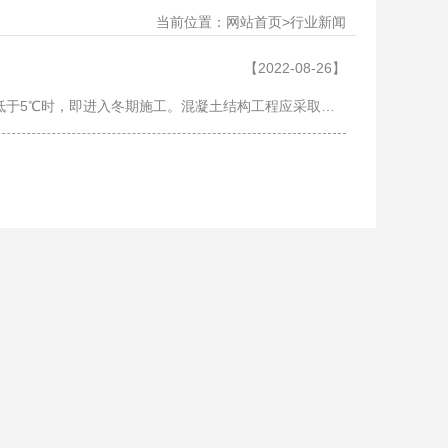
当前位置：
>
网站首页
行业新闻
【2022-08-26】
根据JGJ/T104-2011《建筑工程冬期施工规程》规定，当室外日平均气温连续5天稳定低于5℃时，即进入冬期施工。混凝土结构工程应采取冬期施工措施，并应采取气温突然下降的防冻措施。 一、冬季混凝土工程施工的一般原理 混凝土拌合物浇筑后……