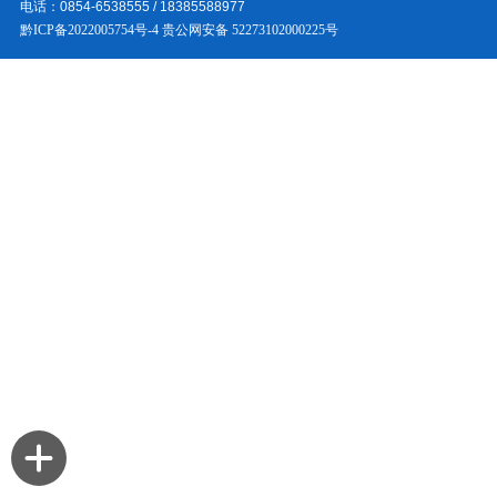
电话：0854-6538555 / 18385588977
黔ICP备2022005754号-4
贵公网安备 52273102000225号