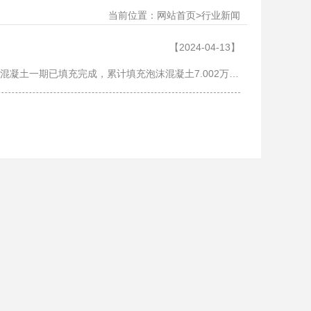
当前位置：
>
网站首页
行业新闻
【2024-04-13】
4月6日，管道四公司中俄东线长江盾构管道安装工程现场传来消息，该工程隧道内泡沫混凝土一期已填充完成，累计填充泡沫混凝土7.002万立方米。这是国内油气管道过江盾构隧道内首次应用泡沫混凝土填充技术。 中俄东线长江盾构管道安装工程……