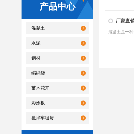
产品中心
厂家直销
混凝土
水泥
钢材
编织袋
苗木花卉
彩涂板
搅拌车租赁