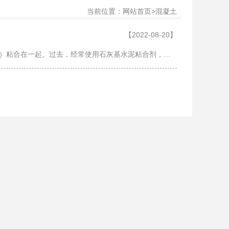
当前位置：
>
网站首页
混凝土
【2022-08-20】
混凝土是一种复合材料，由细骨料和粗骨料与随时间硬化（固化）的流动水泥（水泥浆）粘合在一起。过去，经常使用石灰基水泥粘合剂，如石灰腻子，但有时与其他水硬性水泥（防水）如铝酸钙水泥或与波特兰水泥一起形成波特兰水泥混凝土（……