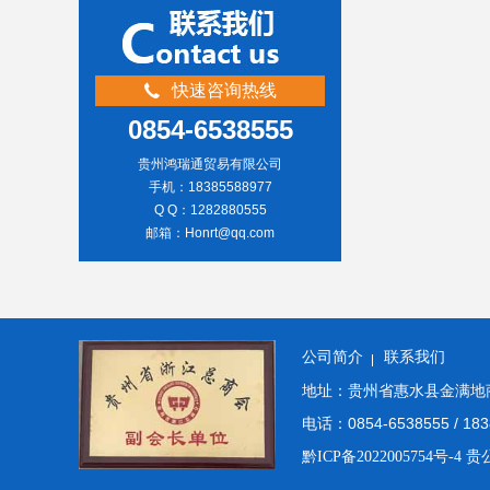
快速咨询热线
0854-6538555
贵州鸿瑞通贸易有限公司
手机：18385588977
Q Q：1282880555
邮箱：Honrt@qq.com
公司简介
联系我们
地址：贵州省惠水县金满地商
电话：0854-6538555 / 183
黔ICP备2022005754号-4
贵公